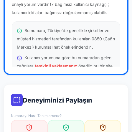
onaylı yorum vardır
(7 bağımsız kullanıcı kaynağı)
;
kullanıcı iddiaları bağımsız doğrulanmamış olabilir.
Bu numara, Türkiye'de genellikle şirketler ve
müşteri hizmetleri tarafından kullanılan 0850 (Çağrı
Merkezi) kurumsal hat öneklerindendir
.
Kullanıcı yorumuna göre bu numaradan gelen
çağrılara
temkinli yaklaşmanız
önerilir; bu bir site
hükmü değildir.
Bu bilgiler onaylı kullanıcı bildirimlerine dayanır;
resmi doğrulama niteliği taşımaz.
Deneyiminizi Paylaşın
*Not: Değerlendirmeler onaylı kullanıcı yorumlarına göre
Numarayı Nasıl Tanımlarsınız?
güncellenir.