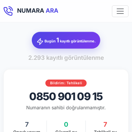
NUMARA
ARA
1
Bugün
kayıtlı görüntülenme.
2.293 kayıtlı görüntülenme
Bildirim: Tehlikeli
0850 901 09 15
Numaranın sahibi doğrulanmamıştır.
7
0
7
Onaylı yorum
Güvenli oy
Tehlikeli oy