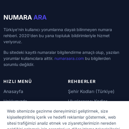
NUMARA
ARA
Türkiye'nin kullanıcı yorumlarına dayalı bilinmeyen numara
rehberi. 2020'den bu yana topluluk bildirimleriyle hizmet
veriyoruz.
Bu sitedeki kayıtlı numaralar bilgilendirme amaçlı olup, yazılan
yorumlar kullanıcılara aittir.
numaraara.com
bu bilgilerden
sorumlu değildir.
HIZLI MENÜ
REHBERLER
Anasayfa
Şehir Kodları (Türkiye)
Hakkımızda
Uluslararası Kodlar
İletişim
Güvenilir Numaralar
Web sitemizde gezinme deneyiminizi geliştirmek, size
kişiselleştirilmiş içerik ve hedefli reklamlar göstermek, web
sitesi trafiğimizi analiz etmek ve ziyaretçilerimizin nereden
YASAL KORUMA