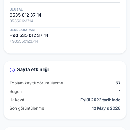
ULUSAL
0535 012 37 14
05350123714
ULUSLARARASI
+90 535 012 37 14
+905350123714
Sayfa etkinliği
Toplam kayıtlı görüntülenme
57
Bugün
1
İlk kayıt
Eylül 2022 tarihinde
Son görüntülenme
12 Mayıs 2026